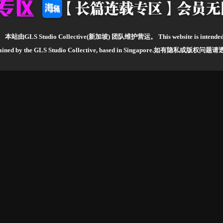
。
本站由GLS Studio Collective(新加坡) 团队维护营运。
This website is intende
ntained by the GLS Studio Collective, based in Singapore.如有隐私或版权问题