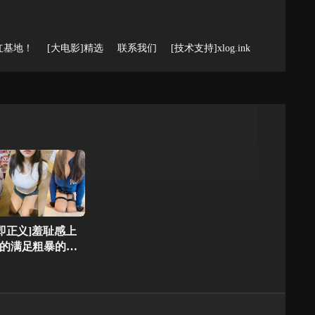
红基地！
[大电影]精选
联系我们
[技术支持]xlog.ink
即正义]羞耻感上
的满足粗暴的对
来自海角社区的