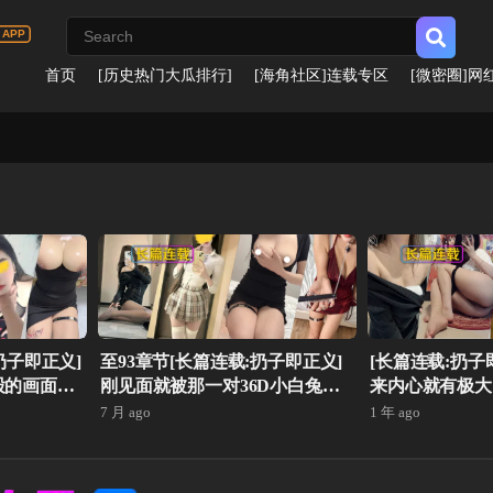
首页
[历史热门大瓜排行]
[海角社区]连载专区
[微密圈]网
扔子即正义]
至93章节[长篇连载:扔子即正义]
[长篇连载:扔子
股的画面简
刚见面就被那一对36D小白兔吸
来内心就有极大
区的真实故
引住了-来自海角社区的真实故事
待了她一夜——
7 月 ago
1 年 ago
经历
真实故事经历