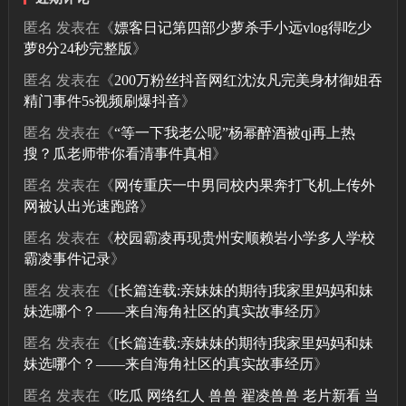
匿名
发表在《
嫖客日记第四部少萝杀手小远vlog得吃少
萝8分24秒完整版
》
匿名
发表在《
200万粉丝抖音网红沈汝凡完美身材御姐吞
精门事件5s视频刷爆抖音
》
匿名
发表在《
“等一下我老公呢”杨幂醉酒被qj再上热
搜？瓜老师带你看清事件真相
》
匿名
发表在《
网传重庆一中男同校内果奔打飞机上传外
网被认出光速跑路
》
匿名
发表在《
校园霸凌再现贵州安顺赖岩小学多人学校
霸凌事件记录
》
匿名
发表在《
[长篇连载:亲妹妹的期待]我家里妈妈和妹
妹选哪个？——来自海角社区的真实故事经历
》
匿名
发表在《
[长篇连载:亲妹妹的期待]我家里妈妈和妹
妹选哪个？——来自海角社区的真实故事经历
》
匿名
发表在《
吃瓜 网络红人 兽兽 翟凌兽兽 老片新看 当